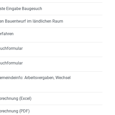
liste Eingabe Baugesuch
aden Bauentwurf im ländlichen Raum
erfahren
suchformular
suchformular
Gemeindeinfo: Arbeitsvergaben, Wechsel
brechnung (Excel)
abrechnung (PDF)