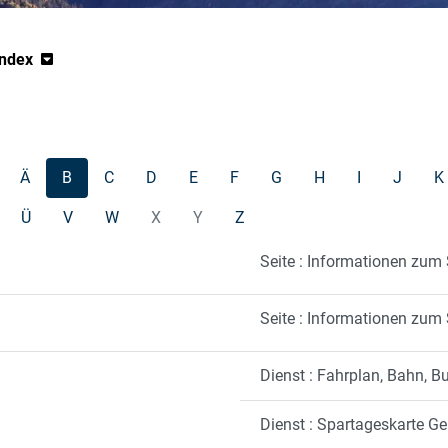
Index
Ä
B
C
D
E
F
G
H
I
J
K
Ü
V
W
X
Y
Z
Seite : Informationen zu
Seite : Informationen zu
Dienst : Fahrplan, Bahn, B
Dienst : Spartageskarte G