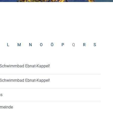
L
M
N
O
Ö
P
Q
R
S
m Schwimmbad Ebnat-Kappel!
m Schwimmbad Ebnat-Kappel!
us
emeinde