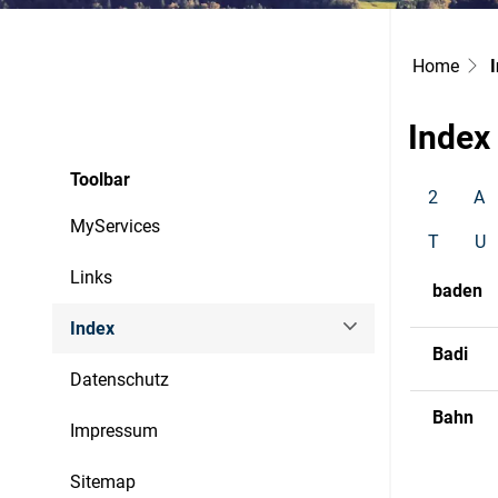
Home
Index
Toolbar
2
A
MyServices
T
U
Links
baden
Index
Badi
(ausgewählt)
Datenschutz
Bahn
Impressum
Sitemap