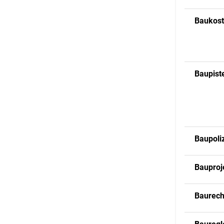
Baukos
Baupist
Baupoli
Bauproj
Baurech