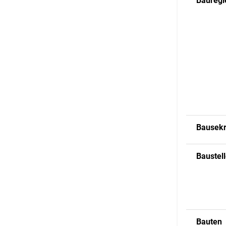
Baureg
Bausekr
Baustel
Bauten