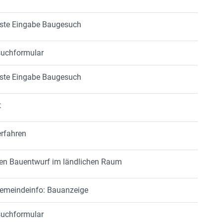
liste Eingabe Baugesuch
suchformular
liste Eingabe Baugesuch
t
erfahren
aden Bauentwurf im ländlichen Raum
Gemeindeinfo: Bauanzeige
suchformular