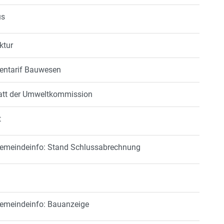
us
ktur
rentarif Bauwesen
latt der Umweltkommission
t
 Gemeindeinfo: Stand Schlussabrechnung
Gemeindeinfo: Bauanzeige