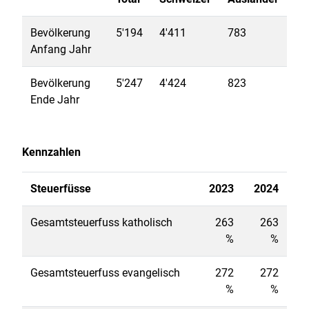
Bevölkerung
5'194
4'411
783
Anfang Jahr
Bevölkerung
5'247
4'424
823
Ende Jahr
Kennzahlen
Steuerfüsse
2023
2024
Gesamtsteuerfuss katholisch
263
263
%
%
Gesamtsteuerfuss evangelisch
272
272
%
%