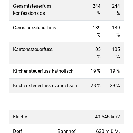
Gesamtsteuerfuss
244
244
konfessionslos
%
%
Gemeindesteuerfuss
139
139
%
%
Kantonssteuerfuss
105
105
%
%
Kirchensteuerfuss katholisch
19 %
19 %
Kirchensteuerfuss evangelisch
28 %
28 %
Fläche
43.546 km2
Dorf
Bahnhof
630 m ü.M.