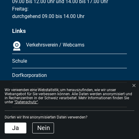
09.00 bis 12.00 Uhr und 14.00 bis 17.00 Uhr
Freitag:
durchgehend 09.00 bis 14.00 Uhr
Links
Verkehrsverein / Webcams
Schule
Dorfkorporation
×
Webstatistik
Alters- und Pflegeheime
Wir verwenden eine Webstatistik, um herauszufinden, wie wir unser
Webangebot für Sie verbessern können. Alle Daten werden anonymisiert und
in Rechenzentren in der Schweiz verarbeitet. Mehr Informationen finden Sie
unter
“Datenschutz“
.
Toolbar
Impressum
Datenschutz
Dürfen wir Ihre anonymisierten Daten verwenden?
Ja
Nein