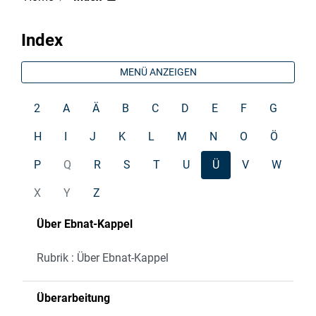
Index
MENÜ ANZEIGEN
2
A
Ä
B
C
D
E
F
G
H
I
J
K
L
M
N
O
Ö
P
Q
R
S
T
U
Ü
V
W
X
Y
Z
Über Ebnat-Kappel
Rubrik : Über Ebnat-Kappel
Überarbeitung