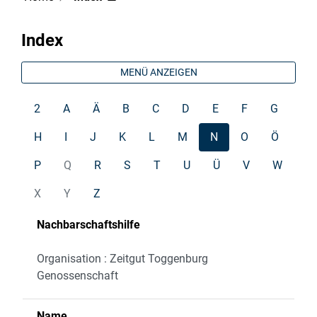
Index
MENÜ ANZEIGEN
2
A
Ä
B
C
D
E
F
G
H
I
J
K
L
M
N
O
Ö
P
Q
R
S
T
U
Ü
V
W
X
Y
Z
Nachbarschaftshilfe
Organisation : Zeitgut Toggenburg
Genossenschaft
Name