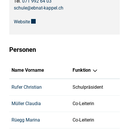
Tel.
071 992 64 03
schule@ebnat-kappel.ch
Externer Link wird in einem neuen Fenster geöffn
Website
Personen
Name Vorname
Funktion
Rufer Christian
Schulpräsident
Müller Claudia
Co-Leiterin
Rüegg Marina
Co-Leiterin